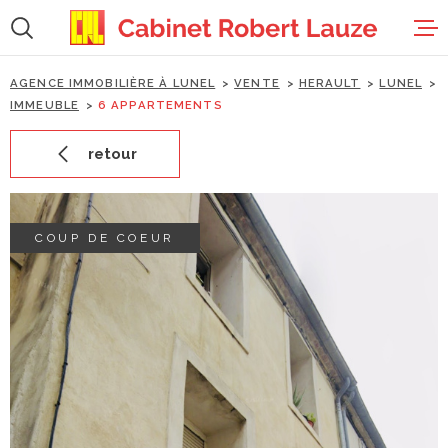
Aller
Aller
Aller
Aller
à
à
au
au
:
la
menu
contenu
recherche
principal
AGENCE IMMOBILIÈRE À LUNEL
VENTE
HERAULT
LUNEL
accueil
IMMEUBLE
6 APPARTEMENTS
retour
ventes
locations
COUP DE COEUR
estimation
gestion