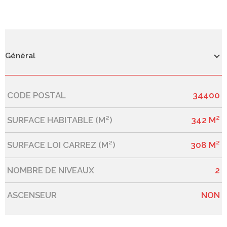
Général
CODE POSTAL
34400
Caractérisque
Valeurs
SURFACE HABITABLE (M²)
342 M²
SURFACE LOI CARREZ (M²)
308 M²
NOMBRE DE NIVEAUX
2
ASCENSEUR
NON