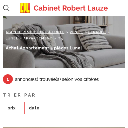
Aller
Aller
Aller
Aller
à
à
au
au
:
la
menu
contenu
recherche
principal
accueil
AGENCE IMMOBILIÈRE À LUNEL
VENTE
HERAULT
LUNEL
APPARTEMENT
T5
ventes
Achat Appartement 5 pièces Lunel
locations
1
annonce(s) trouvée(s) selon vos critères
estimation
TRIER PAR
gestion
prix
date