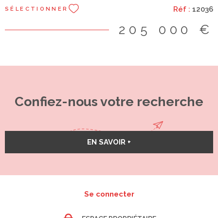
MOTTE et à environ 15 minutes du GRAU DU ROI.
Réf :
12036
SÉLECTIONNER
205 000 €
Confiez-nous votre recherche
EN SAVOIR +
Se connecter