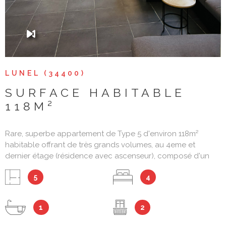
LUNEL (34400)
SURFACE HABITABLE
118M²
Rare, superbe appartement de Type 5 d'environ 118m²
habitable offrant de très grands volumes, au 4eme et
dernier étage (résidence avec ascenseur), composé d'un
salon avec cuisine US de 37m², 4 chambre de 18m², 16m²,
5
4
14m² et 12m², avec cuisine équipée, double vitrage et PVC, 2
balcons d'environ 12m² et 4m². Au coeur de la ville, très bel
emplacment, à 2 pas de la gare, proche commerces,
1
2
écoles, collège et lycée, à environ 20 minutes de
MONTPELLIER et NIMES, à environ 10 minutes de LA GRANDE