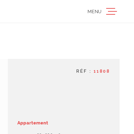
MENU
accueil
ventes
RÉF :
11808
locations
estimation
gestion
Appartement