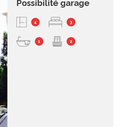
Possibilité garage
syndic
4
3
contact
1
2