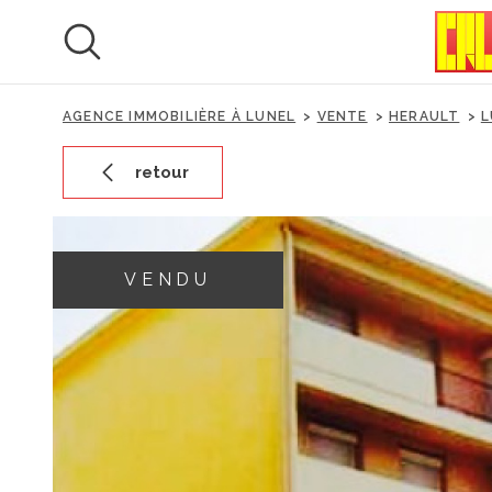
Aller
Aller
Aller
Aller
à
à
au
au
:
la
menu
contenu
recherche
principal
AGENCE IMMOBILIÈRE À LUNEL
VENTE
HERAULT
L
retour
VENDU