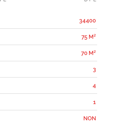
34400
75 M²
70 M²
3
4
1
NON