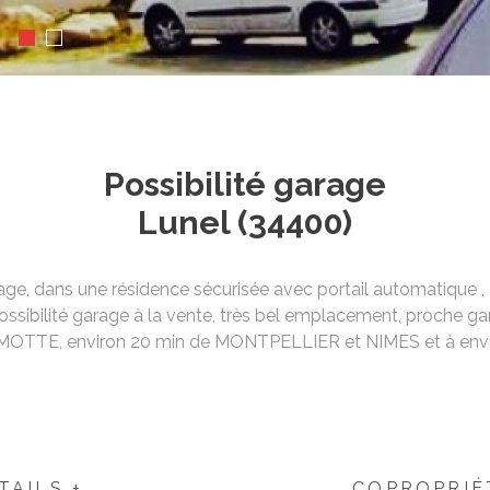
Possibilité garage
Lunel (34400)
, dans une résidence sécurisée avec portail automatique , 
sibilité garage à la vente, très bel emplacement, proche ga
 MOTTE, environ 20 min de MONTPELLIER et NIMES et à envi
TAILS +
COPROPRIÉ