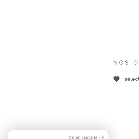
NOS O
sélec
On en reste là