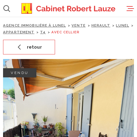
Aller
Aller
Aller
Aller
à
à
au
au
:
la
menu
contenu
recherche
principal
AGENCE IMMOBILIÈRE À LUNEL
VENTE
HERAULT
LUNEL
accueil
APPARTEMENT
T4
AVEC CELLIER
retour
ventes
locations
VENDU
estimation
gestion