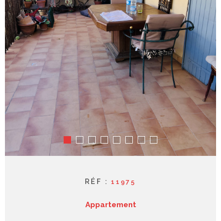
syndic
contact
RÉF :
11975
Appartement