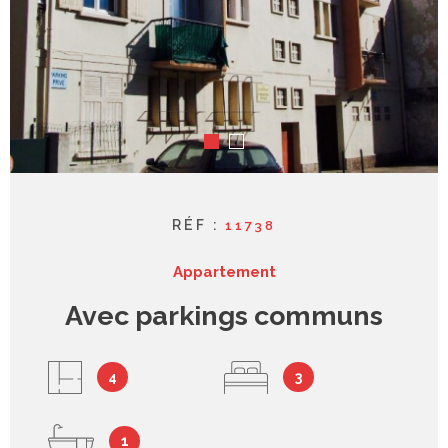
syndic
contact
RÉF :
11738
Appartement
Avec parkings communs
4
3
1