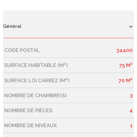
Général
CODE POSTAL
34400
Caractérisque
Valeurs
SURFACE HABITABLE (M²)
75 M²
SURFACE LOI CARREZ (M²)
70 M²
NOMBRE DE CHAMBRE(S)
3
NOMBRE DE PIÈCES
4
NOMBRE DE NIVEAUX
1