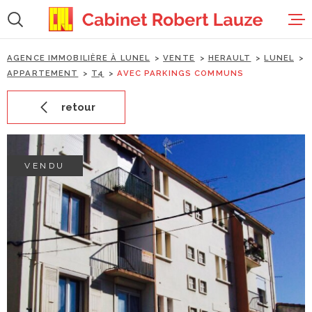
Aller
Aller
Aller
Aller
à
à
au
au
:
la
menu
contenu
recherche
principal
AGENCE IMMOBILIÈRE À LUNEL
VENTE
HERAULT
LUNEL
accueil
APPARTEMENT
T4
AVEC PARKINGS COMMUNS
retour
ventes
locations
VENDU
estimation
gestion