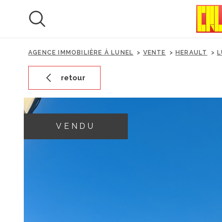
Aller
Aller
Aller
Aller
à
à
au
au
:
la
menu
contenu
recherche
principal
AGENCE IMMOBILIÈRE À LUNEL
VENTE
HERAULT
L
retour
VENDU