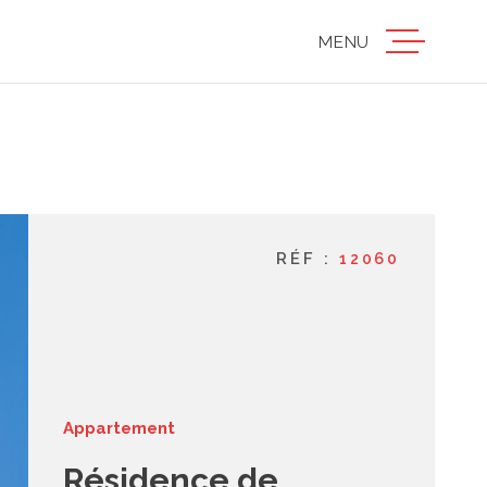
MENU
accueil
ventes
RÉF :
12060
locations
estimation
Appartement
gestion
Résidence de