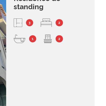
standing
syndic
contact
3
2
1
2