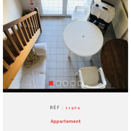
syndic
contact
RÉF :
11904
Appartement