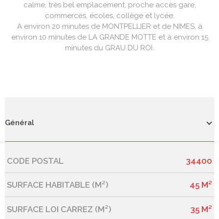
calme, très bel emplacement, proche accès gare,
commerces, écoles, collège et lycée.
A environ 20 minutes de MONTPELLIER et de NIMES, à
environ 10 minutes de LA GRANDE MOTTE et à environ 15
minutes du GRAU DU ROI.
Général
CODE POSTAL
34400
Caractérisque
Valeurs
SURFACE HABITABLE (M²)
45 M²
SURFACE LOI CARREZ (M²)
35 M²