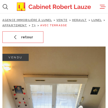
Aller
Aller
Aller
Aller
à
à
au
au
:
la
menu
contenu
recherche
principal
AGENCE IMMOBILIÈRE À LUNEL
VENTE
HERAULT
LUNEL
accueil
APPARTEMENT
T3
AVEC TERRASSE
retour
ventes
locations
VENDU
estimation
gestion