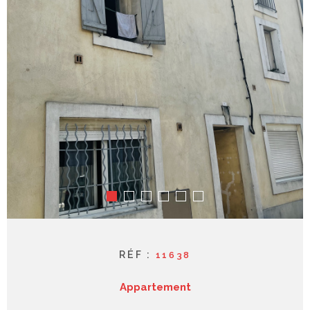
syndic
contact
RÉF :
11638
Appartement