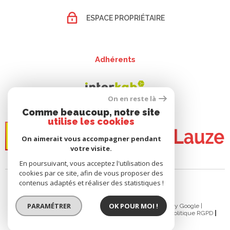
ESPACE PROPRIÉTAIRE
Adhérents
On en reste là
Comme beaucoup, notre site
utilise les cookies
On aimerait vous accompagner pendant
votre visite.
En poursuivant, vous acceptez l'utilisation des
cookies par ce site, afin de vous proposer des
contenus adaptés et réaliser des statistiques !
PARAMÉTRER
OK POUR MOI !
© 2026 | Tous droits réservés | Traduction powered by Google |
Plan Du Site
Mentions Légales
Admin
Nos Liens
Politique RGPD
Cookies