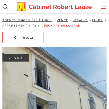
Aller
Aller
Aller
Aller
à
à
au
au
:
la
menu
contenu
recherche
principal
AGENCE IMMOBILIÈRE À LUNEL
VENTE
HERAULT
LUNEL
accueil
APPARTEMENT
T2
A DEUX PAS DE LA GARE
retour
ventes
locations
VENDU
estimation
gestion