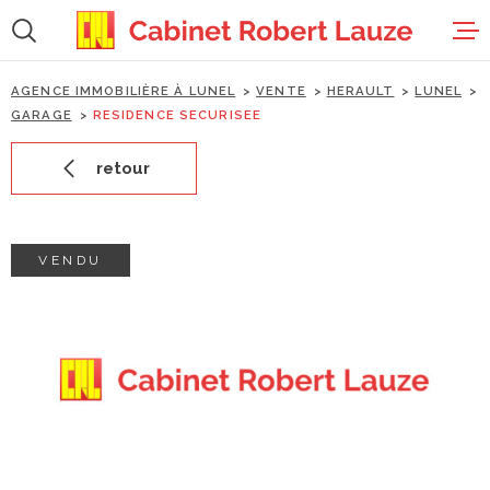
Aller
Aller
Aller
Aller
à
à
au
au
:
la
menu
contenu
recherche
principal
AGENCE IMMOBILIÈRE À LUNEL
VENTE
HERAULT
LUNEL
accueil
GARAGE
RESIDENCE SECURISEE
retour
ventes
locations
VENDU
estimation
gestion