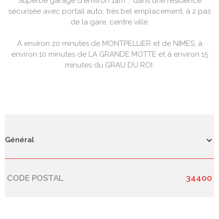
Superbe garage d'environ 14m², dans une résidence
sécurisée avec portail auto, très bel emplacement, à 2 pas
de la gare, centre ville.
A environ 20 minutes de MONTPELLIER et de NIMES, à
environ 10 minutes de LA GRANDE MOTTE et à environ 15
minutes du GRAU DU ROI.
Général
CODE POSTAL
34400
Caractérisque
Valeurs