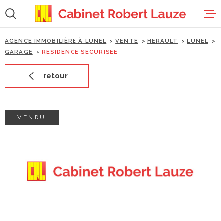
Aller
Aller
Aller
Aller
à
à
au
au
:
la
menu
contenu
recherche
principal
AGENCE IMMOBILIÈRE À LUNEL
VENTE
HERAULT
LUNEL
accueil
GARAGE
RESIDENCE SECURISEE
retour
ventes
locations
VENDU
estimation
gestion