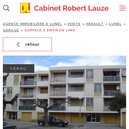
Aller
Aller
Aller
Aller
à
à
au
au
:
la
menu
contenu
recherche
principal
AGENCE IMMOBILIÈRE À LUNEL
VENTE
HERAULT
LUNEL
accueil
GARAGE
SURFACE D ENVIRON 17M2
retour
ventes
locations
VENDU
estimation
gestion